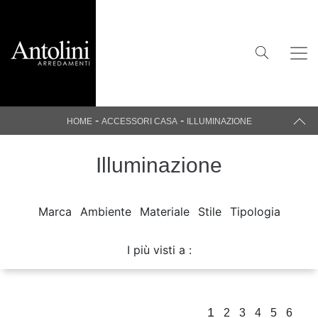
-
-
HOME
ACCESSORI CASA
ILLUMINAZIONE
Illuminazione
Marca
Ambiente
Materiale
Stile
Tipologia
I più visti a :
1
2
3
4
5
6