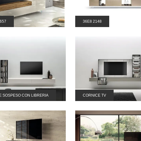
657
36E8 2148
E SOSPESO CON LIBRERIA
CORNICE TV