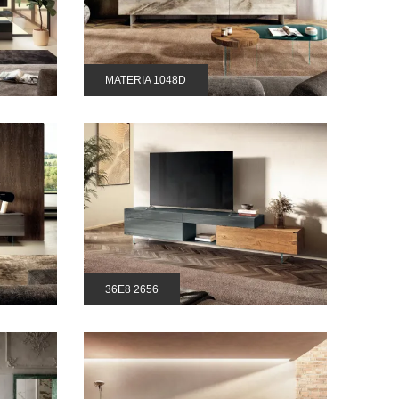
MATERIA 1048D
36E8 2656