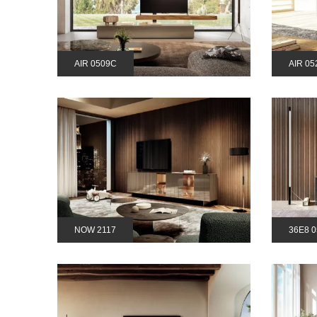
AIR 0509C
AIR 05
NOW 2117
36E8 0