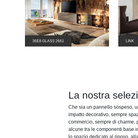
36E8 GLASS 2661
LINK
La nostra selez
Che sia un pannello sospeso, una 
impatto decorativo, sempre spazios
commercio, sempre di charme, potr
alcune tra le componenti base ir
lo spazio dedicato al riposo, all