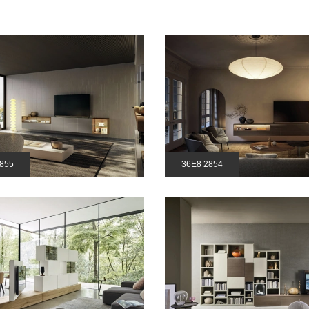
855
36E8 2854