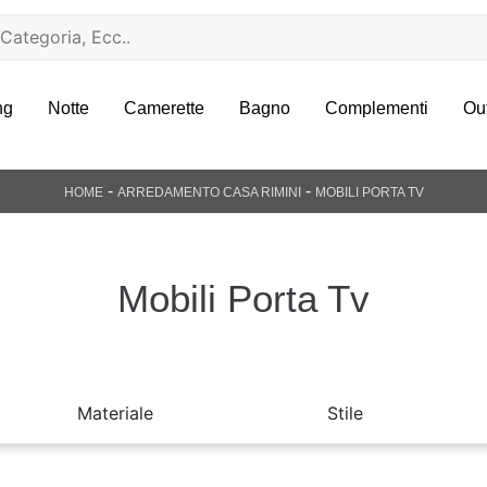
ng
Notte
Camerette
Bagno
Complementi
Ou
-
-
HOME
ARREDAMENTO CASA RIMINI
MOBILI PORTA TV
Mobili Porta Tv
Materiale
Stile