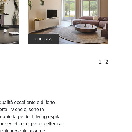
CHELSEA
1
2
ualità eccellente e di forte
Porta Tv che ci sono in
nte fa per te. Il living ospita
re estetico: è, per eccellenza,
amenti presenti, assume