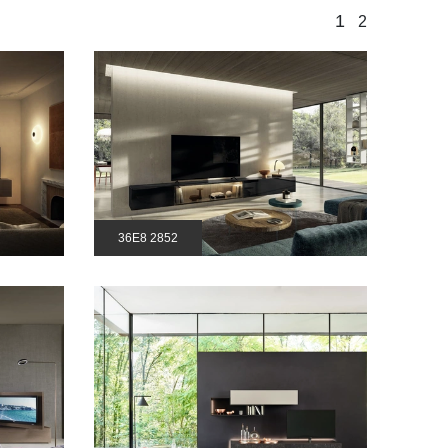
1
2
36E8 2852