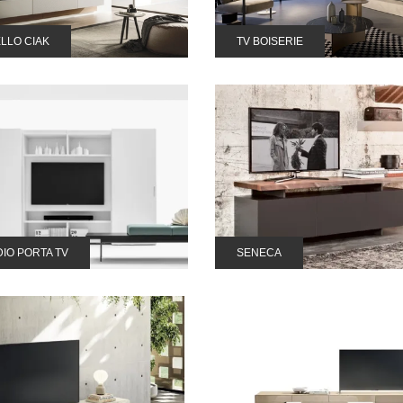
LLO CIAK
TV BOISERIE
IO PORTA TV
SENECA