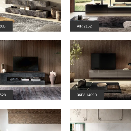
26B
AIR 2152
528
36E8 1409D