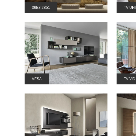
36E8 2851
TV UN
VESA
TV VI