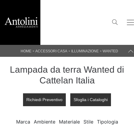
-
-
-
HOME
ACCESSORI CASA
ILLUMINAZIONE
WANTED
Lampada da terra Wanted di
Cattelan Italia
Richiedi Preventivo
Sfoglia i Cataloghi
Marca
Ambiente
Materiale
Stile
Tipologia