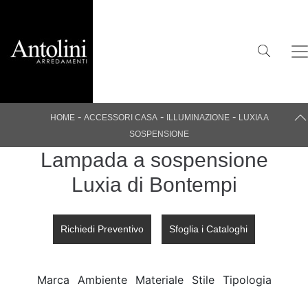
-
-
-
HOME
ACCESSORI CASA
ILLUMINAZIONE
LUXIA A
SOSPENSIONE
Lampada a sospensione
Luxia di Bontempi
Richiedi Preventivo
Sfoglia i Cataloghi
Marca
Ambiente
Materiale
Stile
Tipologia