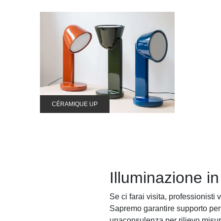
CÉRAMIQUE UP
Illuminazione i
Se ci farai visita, professionist
Sapremo garantire supporto per am
unaconsulenza per rilievo misure 