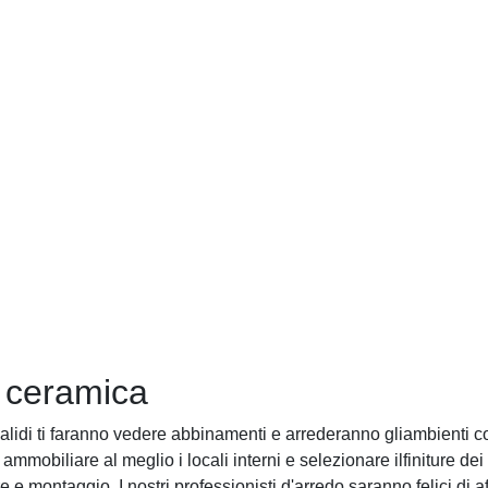
n ceramica
i validi ti faranno vedere abbinamenti e arrederanno gliambienti c
mobiliare al meglio i locali interni e selezionare ilfiniture dei
e montaggio. I nostri professionisti d'arredo saranno felici di af