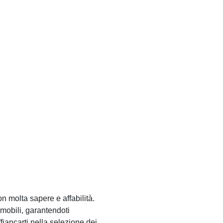
on molta sapere e affabilità.
 mobili, garantendoti
fiancarti nella selezione dei