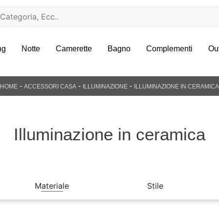
ng
Notte
Camerette
Bagno
Complementi
Ou
-
-
-
HOME
ACCESSORI CASA
ILLUMINAZIONE
ILLUMINAZIONE IN CERAMICA
Illuminazione in ceramica
Materiale
Stile