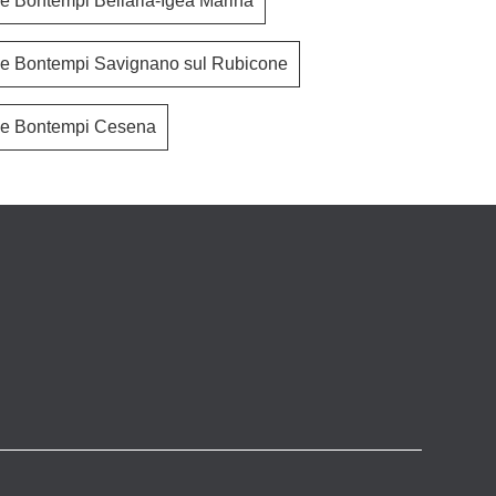
ne Bontempi Bellaria-Igea Marina
ne Bontempi Savignano sul Rubicone
one Bontempi Cesena
Captain Flint
Obliq