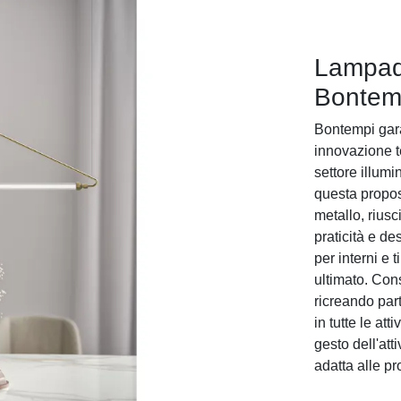
Lampade
Bontemp
Bontempi gara
innovazione t
settore illumi
questa propo
metallo, riusc
praticità e d
per interni e
ultimato. Con
ricreando par
in tutte le at
gesto dell'att
adatta alle pr