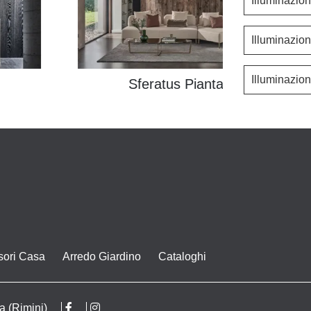
Illuminazio
Illuminazio
Illuminazi
Sferatus Piantana
sori Casa
Arredo Giardino
Cataloghi
a (Rimini)