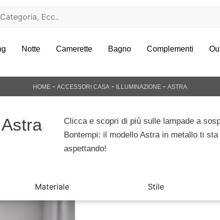
ng
Notte
Camerette
Bagno
Complementi
Ou
-
-
-
HOME
ACCESSORI CASA
ILLUMINAZIONE
ASTRA
Astra
Clicca e scopri di più sulle lampade a sos
Bontempi: il modello Astra in metallo ti sta
aspettando!
Materiale
Stile