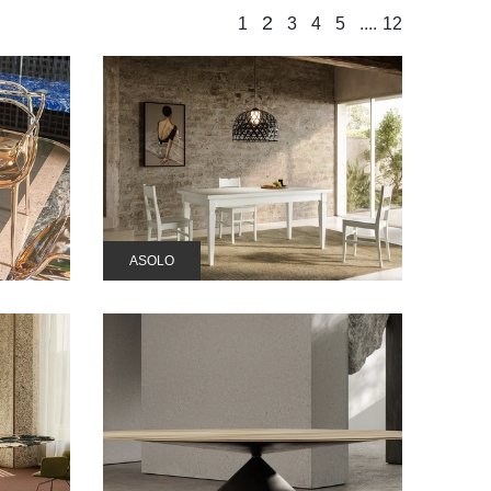
2
....
1
3
4
5
12
ASOLO