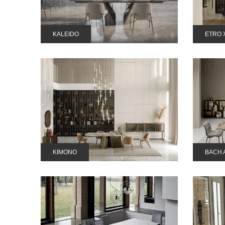
KALEIDO
ETRO 
KIMONO
BACH 