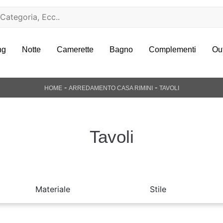
ng
Notte
Camerette
Bagno
Complementi
Ou
-
-
HOME
ARREDAMENTO CASA RIMINI
TAVOLI
Tavoli
Materiale
Stile