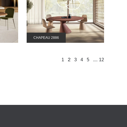
CHAPEAU 2886
2
....
1
3
4
5
12