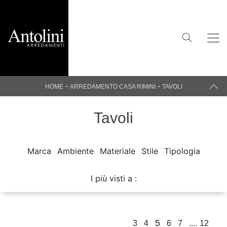
-
-
HOME
ARREDAMENTO CASA RIMINI
TAVOLI
Tavoli
Marca
Ambiente
Materiale
Stile
Tipologia
I più visti a :
5
....
3
4
6
7
12