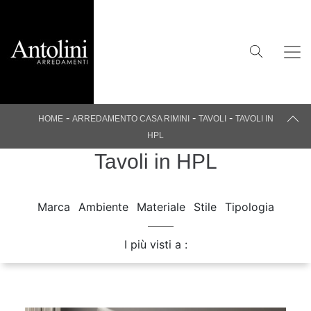
-
-
-
HOME
ARREDAMENTO CASA RIMINI
TAVOLI
TAVOLI IN
HPL
Tavoli in HPL
Marca
Ambiente
Materiale
Stile
Tipologia
I più visti a :