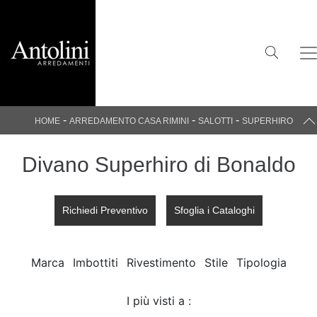
-
-
-
HOME
ARREDAMENTO CASA RIMINI
SALOTTI
SUPERHIRO
Divano Superhiro di Bonaldo
Richiedi Preventivo
Sfoglia i Cataloghi
Marca
Imbottiti
Rivestimento
Stile
Tipologia
I più visti a :