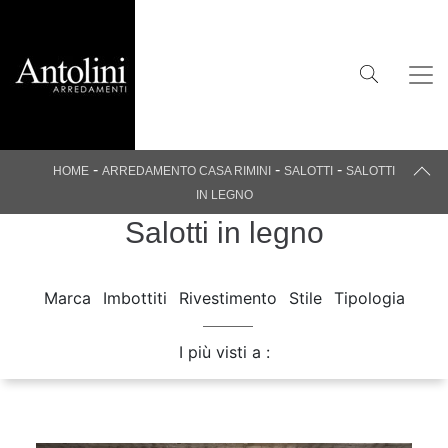
-
-
-
HOME
ARREDAMENTO CASA RIMINI
SALOTTI
SALOTTI
IN LEGNO
Salotti in legno
Marca
Imbottiti
Rivestimento
Stile
Tipologia
I più visti a :