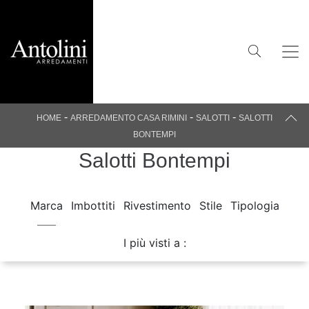
-
-
-
HOME
ARREDAMENTO CASA RIMINI
SALOTTI
SALOTTI
BONTEMPI
Salotti Bontempi
Marca
Imbottiti
Rivestimento
Stile
Tipologia
I più visti a :