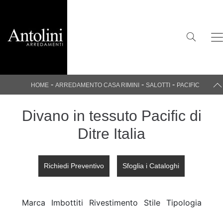
-
-
-
HOME
ARREDAMENTO CASA RIMINI
SALOTTI
PACIFIC
Divano in tessuto Pacific di
Ditre Italia
Richiedi Preventivo
Sfoglia i Cataloghi
Marca
Imbottiti
Rivestimento
Stile
Tipologia