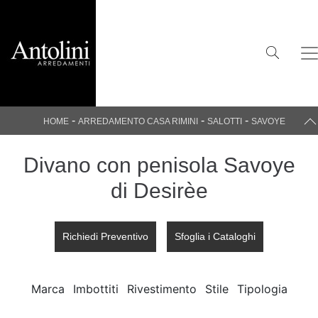
-
-
-
HOME
ARREDAMENTO CASA RIMINI
SALOTTI
SAVOYE
Divano con penisola Savoye
di Desirèe
Richiedi Preventivo
Sfoglia i Cataloghi
Marca
Imbottiti
Rivestimento
Stile
Tipologia