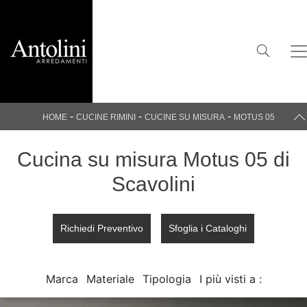
-
-
-
HOME
CUCINE RIMINI
CUCINE SU MISURA
MOTUS 05
Cucina su misura Motus 05 di
Scavolini
Richiedi Preventivo
Sfoglia i Cataloghi
Marca
Materiale
Tipologia
I più visti a :