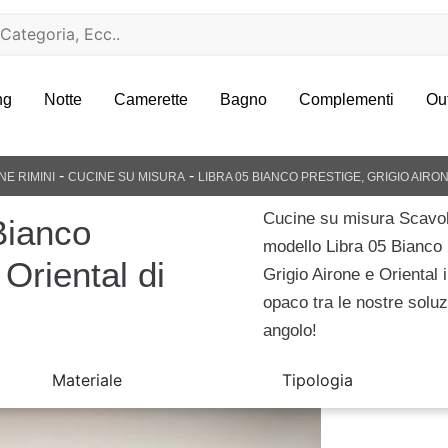
ng
Notte
Camerette
Bagno
Complementi
Ou
-
-
NE RIMINI
CUCINE SU MISURA
LIBRA 05 BIANCO PRESTIGE, GRIGIO AIRO
Cucine su misura Scavolini
Bianco
modello Libra 05 Bianco 
 Oriental di
Grigio Airone e Oriental 
opaco tra le nostre soluz
angolo!
Materiale
Tipologia