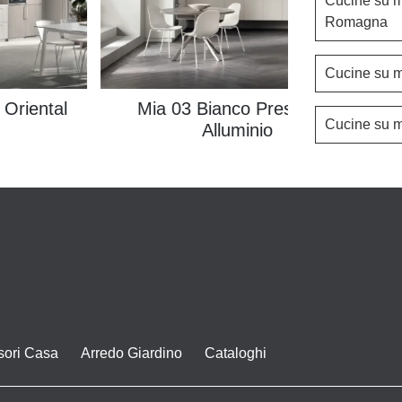
Cucine su m
Romagna
Cucine su m
 Oriental
Mia 03 Bianco Prestige e
Cucine su m
Alluminio
sori Casa
Arredo Giardino
Cataloghi