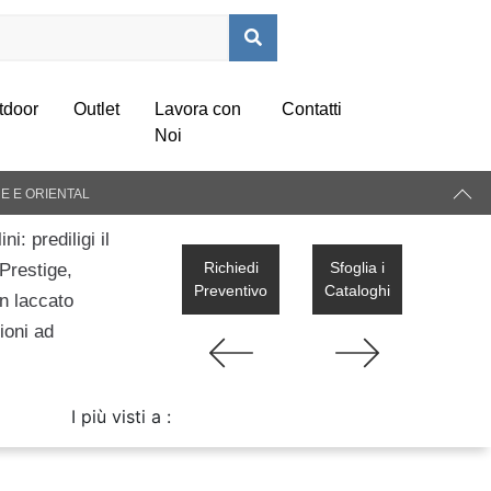
tdoor
Outlet
Lavora con
Contatti
Noi
NE E ORIENTAL
: prediligi il
Richiedi
Sfoglia i
Prestige,
Preventivo
Cataloghi
in laccato
ioni ad
I più visti a :