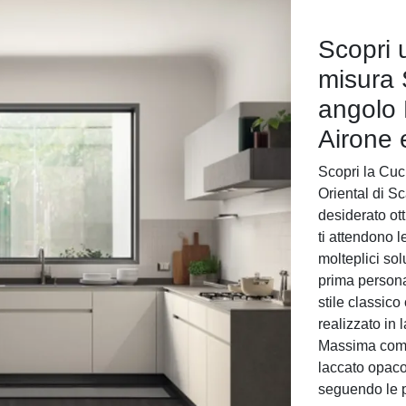
Scopri 
misura S
angolo 
Airone 
Scopri la Cuc
Oriental di S
desiderato ot
ti attendono 
molteplici sol
prima perso
stile classico
realizzato in 
Massima compo
laccato opaco
seguendo le p