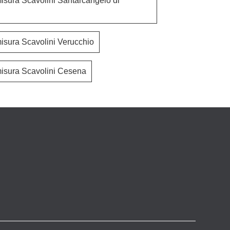
isura Scavolini Santarcangelo di
isura Scavolini Verucchio
Lumina 02
Motus in lacca
isura Scavolini Cesena
Accia