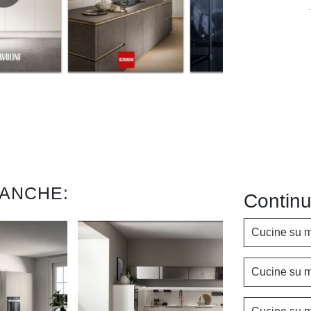
 ANCHE:
Continu
Cucine su m
Cucine su m