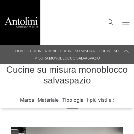
-
-
-
HOME
CUCINE RIMINI
CUCINE SU MISURA
CUCINE SU
MISURA MONOBLOCCO SALVASPAZIO
Cucine su misura monoblocco
salvaspazio
Marca
Materiale
Tipologia
I più visti a :