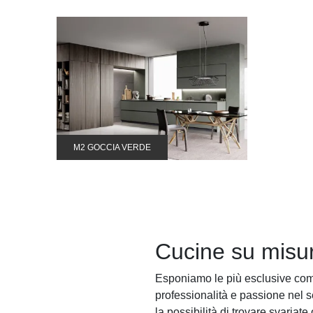
M2 GOCCIA VERDE
Cucine su misur
Esponiamo le più esclusive comp
professionalità e passione nel se
la possibilità di trovare svariate 