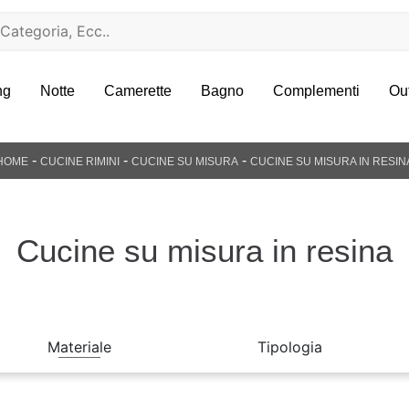
ng
Notte
Camerette
Bagno
Complementi
Ou
-
-
-
HOME
CUCINE RIMINI
CUCINE SU MISURA
CUCINE SU MISURA IN RESIN
Cucine su misura in resina
Materiale
Tipologia