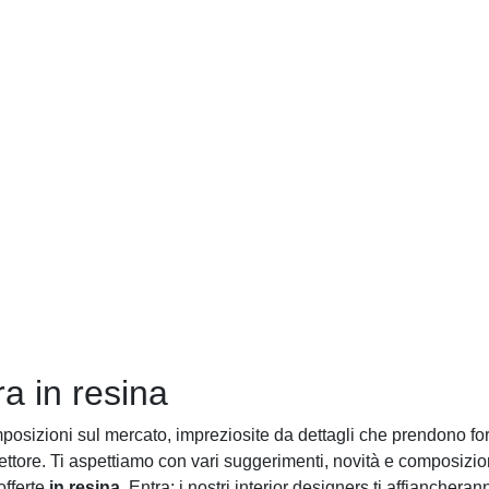
a in resina
osizioni sul mercato, impreziosite da dettagli che prendono fo
ttore. Ti aspettiamo con vari suggerimenti, novità e composizioni
offerte
in resina
. Entra: i nostri interior designers ti affianchera