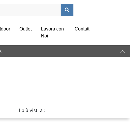
tdoor
Outlet
Lavora con
Contatti
Noi
A
I più visti a :