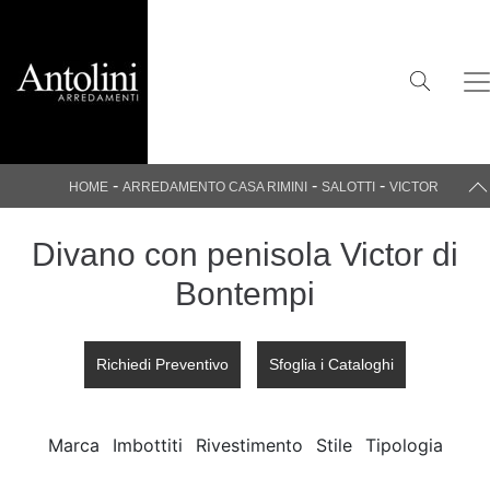
-
-
-
HOME
ARREDAMENTO CASA RIMINI
SALOTTI
VICTOR
Divano con penisola Victor di
Bontempi
Richiedi Preventivo
Sfoglia i Cataloghi
Marca
Imbottiti
Rivestimento
Stile
Tipologia