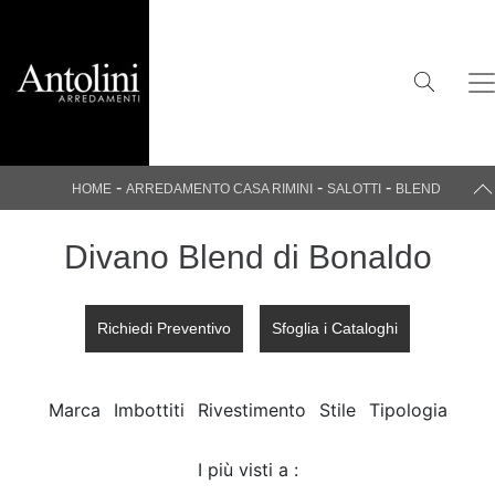
-
-
-
HOME
ARREDAMENTO CASA RIMINI
SALOTTI
BLEND
Divano Blend di Bonaldo
Richiedi Preventivo
Sfoglia i Cataloghi
Marca
Imbottiti
Rivestimento
Stile
Tipologia
I più visti a :