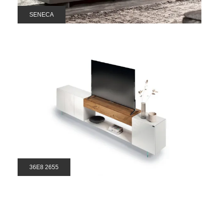
SENECA
36E8 2655