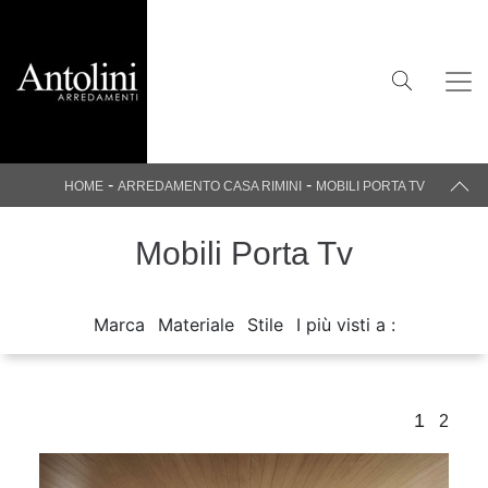
-
-
HOME
ARREDAMENTO CASA RIMINI
MOBILI PORTA TV
Mobili Porta Tv
Marca
Materiale
Stile
I più visti a :
1
2