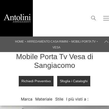
-
-
-
HOME
ARREDAMENTO CASA RIMINI
MOBILI PORTA TV
VESA
Mobile Porta Tv Vesa di
Sangiacomo
Richiedi Preventivo
Sfoglia i Cataloghi
Marca
Materiale
Stile
I più visti a :