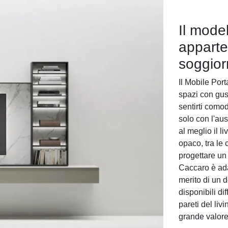
Il mode
apparte
soggior
Il Mobile Por
spazi con gust
sentirti como
solo con l'au
al meglio il l
opaco, tra le 
progettare un 
Caccaro è adat
merito di un d
disponibili di
pareti del li
grande valore