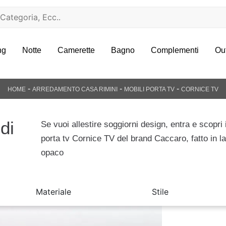
ng
Notte
Camerette
Bagno
Complementi
Ou
-
-
-
HOME
ARREDAMENTO CASA RIMINI
MOBILI PORTA TV
CORNICE TV
di
Se vuoi allestire soggiorni design, entra e scopri 
porta tv Cornice TV del brand Caccaro, fatto in l
opaco
Materiale
Stile