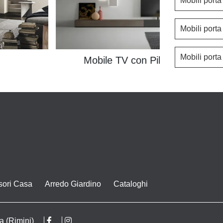
Mobili port
Mobili port
Mobili porta
Mobile TV con Pilastri
sori Casa
Arredo Giardino
Cataloghi
a (Rimini)