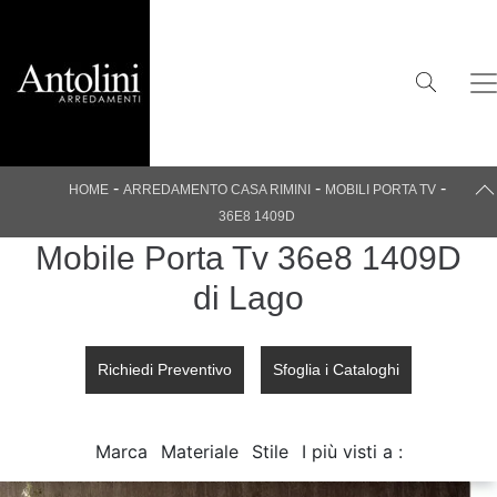
-
-
-
HOME
ARREDAMENTO CASA RIMINI
MOBILI PORTA TV
36E8 1409D
Mobile Porta Tv 36e8 1409D
di Lago
Richiedi Preventivo
Sfoglia i Cataloghi
Marca
Materiale
Stile
I più visti a :