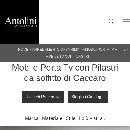
-
-
-
HOME
ARREDAMENTO CASA RIMINI
MOBILI PORTA TV
MOBILE TV CON PILASTRI
Mobile Porta Tv con Pilastri
da soffitto di Caccaro
Richiedi Preventivo
Sfoglia i Cataloghi
Marca
Materiale
Stile
I più visti a :