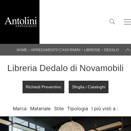
-
-
-
HOME
ARREDAMENTO CASA RIMINI
LIBRERIE
DEDALO
Libreria Dedalo di Novamobili
Richiedi Preventivo
Sfoglia i Cataloghi
Marca
Materiale
Stile
Tipologia
I più visti a :