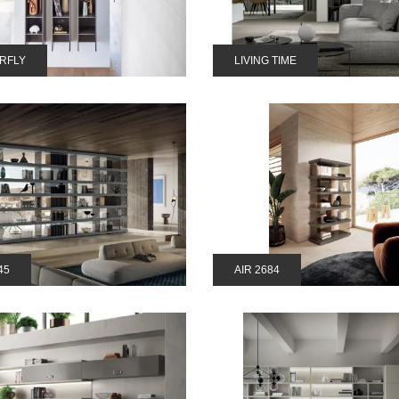
RFLY
LIVING TIME
45
AIR 2684