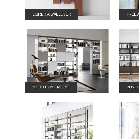
LIBRERIA WALLOVER
FREE
MODO COMP M6C93
PONTI