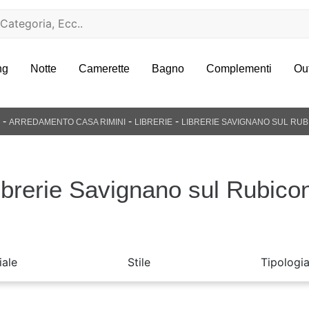
ng
Notte
Camerette
Bagno
Complementi
Ou
-
-
-
ARREDAMENTO CASA RIMINI
LIBRERIE
LIBRERIE SAVIGNANO SUL RU
ibrerie Savignano sul Rubico
iale
Stile
Tipologi