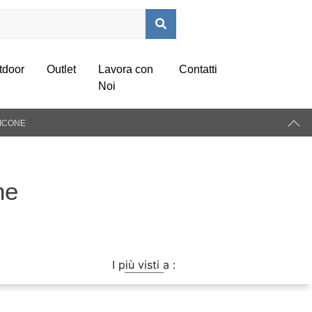
tdoor
Outlet
Lavora con
Contatti
Noi
BICONE
ne
a
I più visti a :