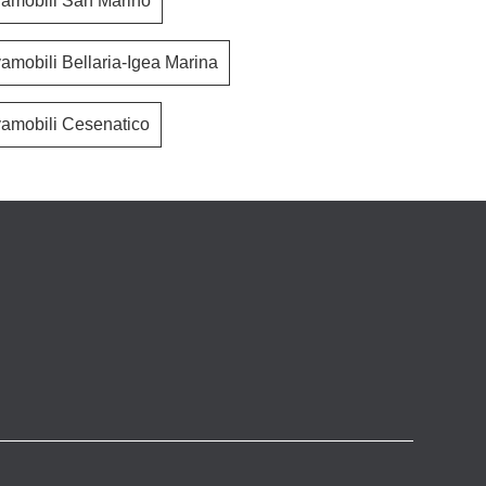
vamobili San Marino
vamobili Bellaria-Igea Marina
vamobili Cesenatico
Modo Comp M6C92
De