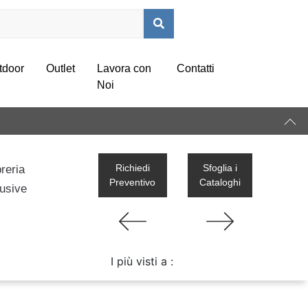
tdoor
Outlet
Lavora con
Contatti
Noi
Richiedi
Sfoglia i
breria
Preventivo
Cataloghi
lusive
a
I più visti a :