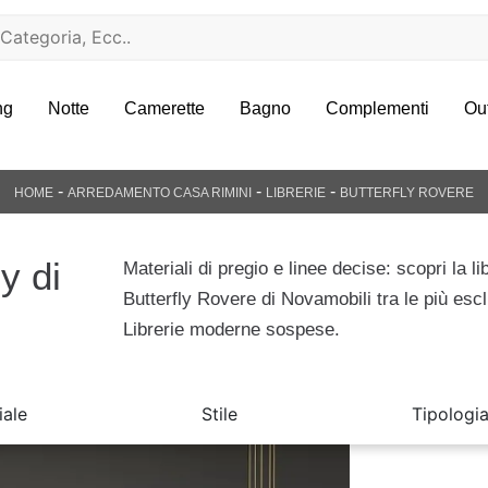
ng
Notte
Camerette
Bagno
Complementi
Ou
-
-
-
HOME
ARREDAMENTO CASA RIMINI
LIBRERIE
BUTTERFLY ROVERE
y di
Materiali di pregio e linee decise: scopri la li
Butterfly Rovere di Novamobili tra le più esc
Librerie moderne sospese.
iale
Stile
Tipologi