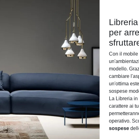
Libreria
per arr
sfruttar
Con il mobil
un'ambientazi
modello. Grazi
cambiare l'as
un'ottima este
sospese moder
La Libreria in
carattere ai t
permetteranno
operativo. Sc
sospese
dell