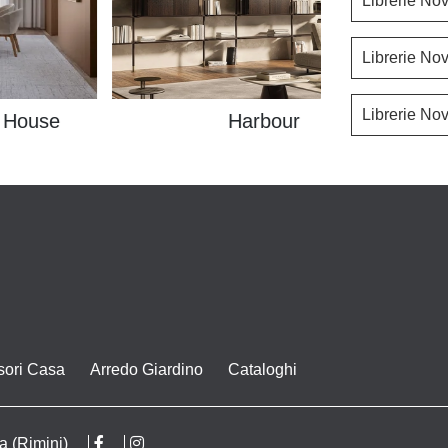
Librerie No
Librerie No
Librerie No
 House
Harbour
sori Casa
Arredo Giardino
Cataloghi
a (Rimini)