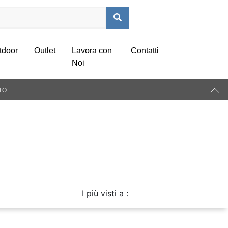
tdoor
Outlet
Lavora con
Contatti
Noi
TO
a
I più visti a :