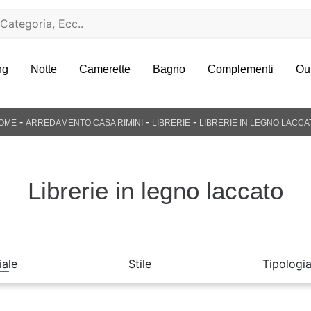
ng
Notte
Camerette
Bagno
Complementi
Ou
-
-
-
OME
ARREDAMENTO CASA RIMINI
LIBRERIE
LIBRERIE IN LEGNO LACCA
Librerie in legno laccato
iale
Stile
Tipologi