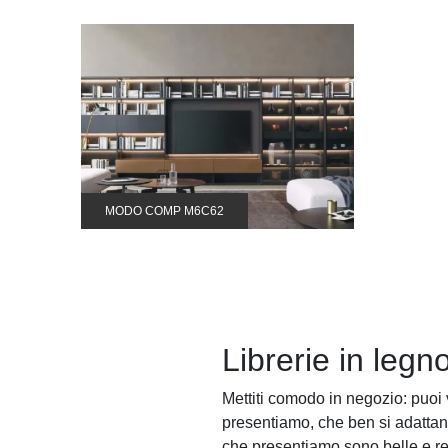
MODO COMP M6C62
Librerie in legn
Mettiti comodo in negozio: puoi v
presentiamo, che ben si adattano
che presentiamo sono belle e res