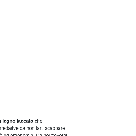
n legno laccato
che
rredative da non farti scappare
tà ed ergonomia. Da noi troverai