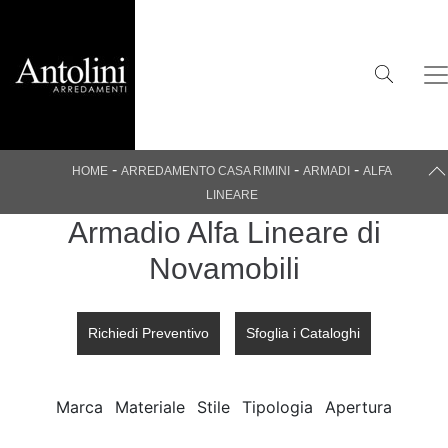
-
-
-
HOME
ARREDAMENTO CASA RIMINI
ARMADI
ALFA
LINEARE
Armadio Alfa Lineare di
Novamobili
Richiedi Preventivo
Sfoglia i Cataloghi
Marca
Materiale
Stile
Tipologia
Apertura