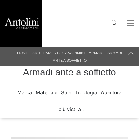
-
-
-
HOME
ARREDAMENTO CASA RIMINI
ARMADI
ARMADI
ANTE A SOFFIETTO
Armadi ante a soffietto
Marca
Materiale
Stile
Tipologia
Apertura
I più visti a :