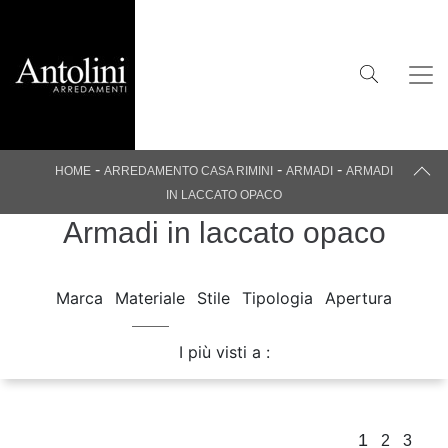
-
-
-
HOME
ARREDAMENTO CASA RIMINI
ARMADI
ARMADI
IN LACCATO OPACO
Armadi in laccato opaco
Marca
Materiale
Stile
Tipologia
Apertura
I più visti a :
1
2
3