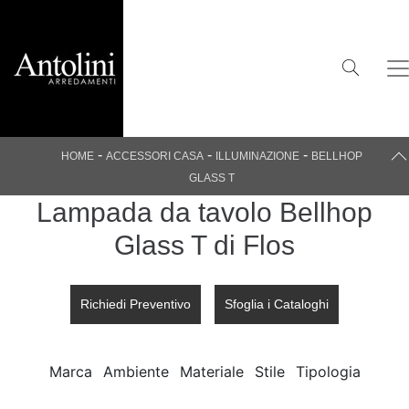
-
-
-
HOME
ACCESSORI CASA
ILLUMINAZIONE
BELLHOP
GLASS T
Lampada da tavolo Bellhop
Glass T di Flos
Richiedi Preventivo
Sfoglia i Cataloghi
Marca
Ambiente
Materiale
Stile
Tipologia