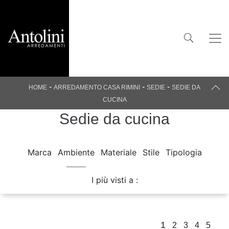
-
-
-
HOME
ARREDAMENTO CASA RIMINI
SEDIE
SEDIE DA
CUCINA
Sedie da cucina
Marca
Ambiente
Materiale
Stile
Tipologia
I più visti a :
1
2
3
4
5