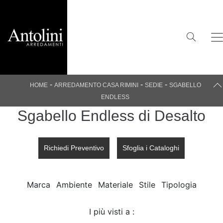
-
-
-
HOME
ARREDAMENTO CASA RIMINI
SEDIE
SGABELLO
ENDLESS
Sgabello Endless di Desalto
Richiedi Preventivo
Sfoglia i Cataloghi
Marca
Ambiente
Materiale
Stile
Tipologia
I più visti a :