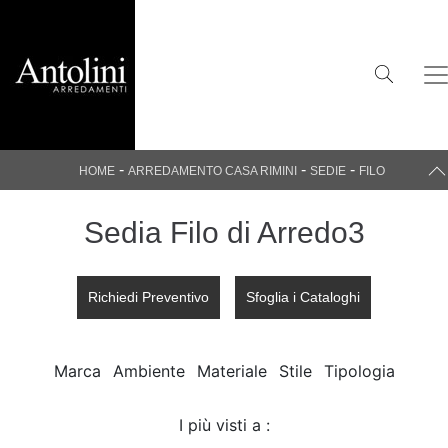
-
-
-
HOME
ARREDAMENTO CASA RIMINI
SEDIE
FILO
Sedia Filo di Arredo3
Richiedi Preventivo
Sfoglia i Cataloghi
Marca
Ambiente
Materiale
Stile
Tipologia
I più visti a :