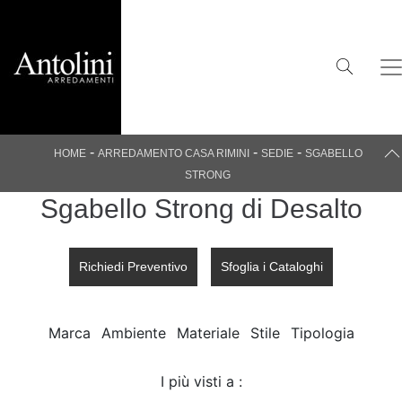
-
-
-
HOME
ARREDAMENTO CASA RIMINI
SEDIE
SGABELLO
STRONG
Sgabello Strong di Desalto
Richiedi Preventivo
Sfoglia i Cataloghi
Marca
Ambiente
Materiale
Stile
Tipologia
I più visti a :