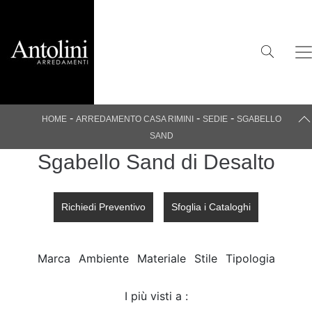
-
-
-
HOME
ARREDAMENTO CASA RIMINI
SEDIE
SGABELLO
SAND
Sgabello Sand di Desalto
Richiedi Preventivo
Sfoglia i Cataloghi
Marca
Ambiente
Materiale
Stile
Tipologia
I più visti a :