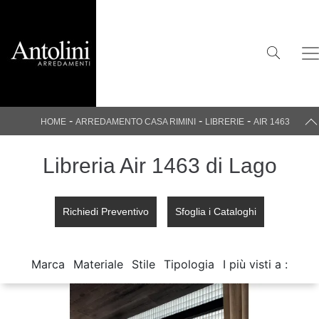
-
-
-
HOME
ARREDAMENTO CASA RIMINI
LIBRERIE
AIR 1463
Libreria Air 1463 di Lago
Richiedi Preventivo
Sfoglia i Cataloghi
Marca
Materiale
Stile
Tipologia
I più visti a :