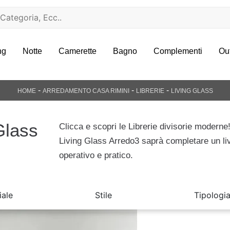
ng
Notte
Camerette
Bagno
Complementi
Ou
-
-
-
HOME
ARREDAMENTO CASA RIMINI
LIBRERIE
LIVING GLASS
 Glass
Clicca e scopri le Librerie divisorie moderne!
Living Glass Arredo3 saprà completare un li
operativo e pratico.
iale
Stile
Tipologi