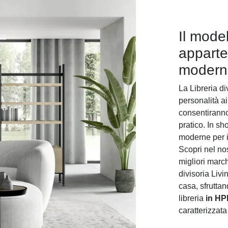
Il model
apparte
moderne
La Libreria di
personalità ai
consentiranno
pratico. In sh
moderne per i
Scopri nel no
migliori marc
divisoria Livi
casa, sfrutta
libreria
in HP
caratterizzat