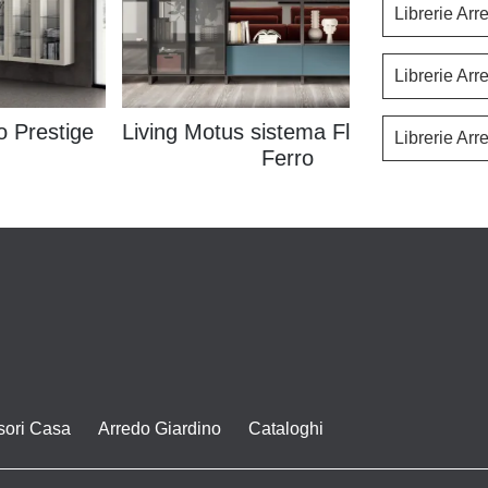
Librerie Arr
Librerie Ar
o Prestige
Living Motus sistema Fluida Grigio
L
Librerie Ar
Ferro
sori Casa
Arredo Giardino
Cataloghi