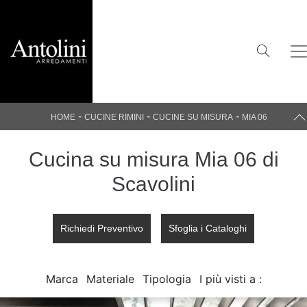
-
-
-
HOME
CUCINE RIMINI
CUCINE SU MISURA
MIA 06
Cucina su misura Mia 06 di
Scavolini
Richiedi Preventivo
Sfoglia i Cataloghi
Marca
Materiale
Tipologia
I più visti a :