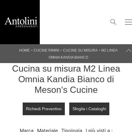
-
-
-
HOME
CUCINE RIMINI
CUCINE SU MISURA
M2 LINEA
OMNIA KANDIA BIANCO
Cucina su misura M2 Linea
Omnia Kandia Bianco di
Meson's Cucine
Richiedi Preventivo
Sfoglia i Cataloghi
Marca
Materiale
Tipologia
I più visti a :