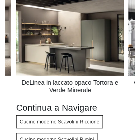
DeLinea in laccato opaco Tortora e
C
Verde Minerale
Continua a Navigare
Cucine moderne Scavolini Riccione
Cucine moderne Scavolini Rimini