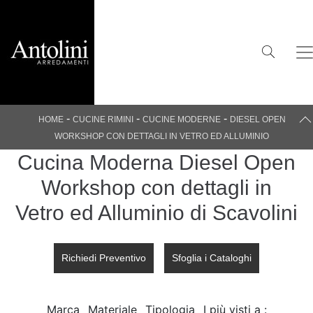
-
-
-
HOME
CUCINE RIMINI
CUCINE MODERNE
DIESEL OPEN
WORKSHOP CON DETTAGLI IN VETRO ED ALLUMINIO
Cucina Moderna Diesel Open
Workshop con dettagli in
Vetro ed Alluminio di Scavolini
Richiedi Preventivo
Sfoglia i Cataloghi
Marca
Materiale
Tipologia
I più visti a :