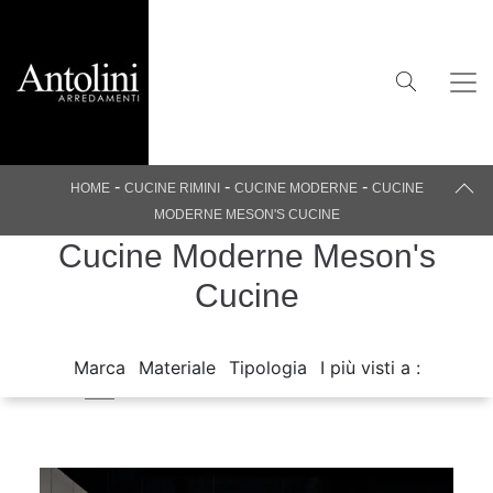
-
-
-
HOME
CUCINE RIMINI
CUCINE MODERNE
CUCINE
MODERNE MESON'S CUCINE
Cucine Moderne Meson's
Cucine
Marca
Materiale
Tipologia
I più visti a :