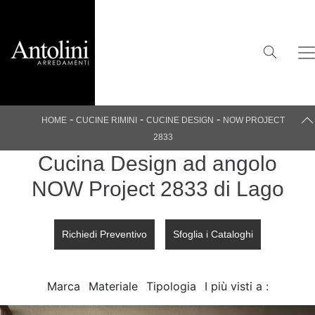
-
-
-
HOME
CUCINE RIMINI
CUCINE DESIGN
NOW PROJECT
2833
Cucina Design ad angolo
NOW Project 2833 di Lago
Richiedi Preventivo
Sfoglia i Cataloghi
Marca
Materiale
Tipologia
I più visti a :