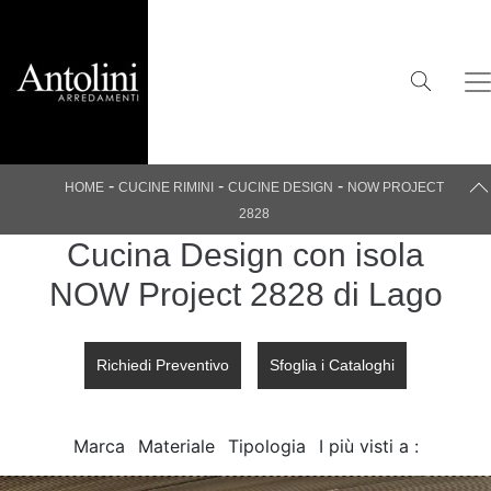
-
-
-
HOME
CUCINE RIMINI
CUCINE DESIGN
NOW PROJECT
2828
Cucina Design con isola
NOW Project 2828 di Lago
Richiedi Preventivo
Sfoglia i Cataloghi
Marca
Materiale
Tipologia
I più visti a :