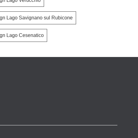
gn Lago Verucchio
ign Lago Savignano sul Rubicone
ign Lago Cesenatico
36e8 Project 2816
36e8 Pr