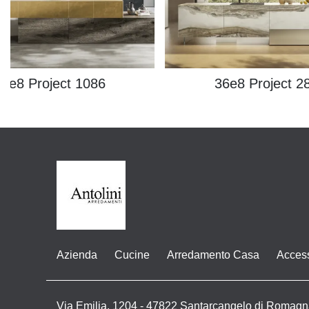
36e8 Project 1086
36e8 Project 2
Azienda
Cucine
Arredamento Casa
Acces
Via Emilia, 1204 - 47822 Santarcangelo di Romagn