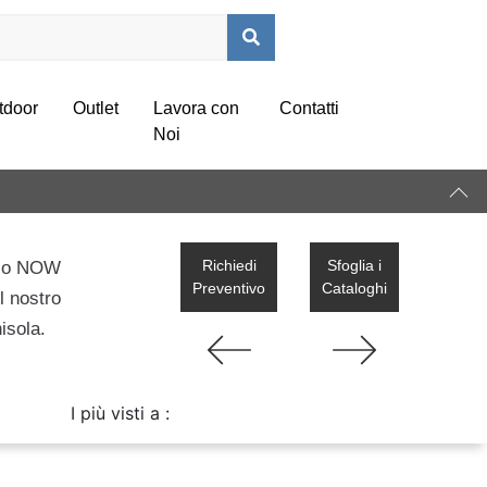
tdoor
Outlet
Lavora con
Contatti
Noi
Richiedi
Sfoglia i
llo NOW
Preventivo
Cataloghi
l nostro
isola.
I più visti a :