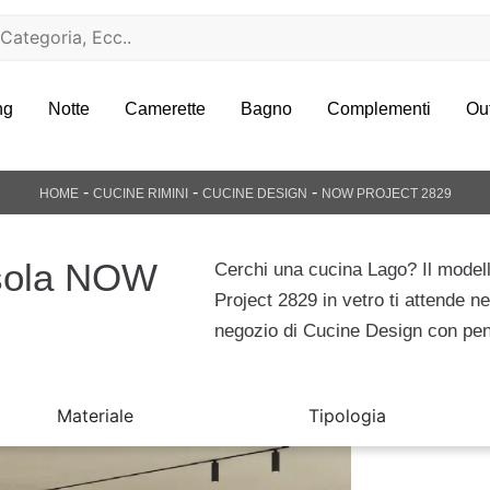
ng
Notte
Camerette
Bagno
Complementi
Ou
-
-
-
HOME
CUCINE RIMINI
CUCINE DESIGN
NOW PROJECT 2829
isola NOW
Cerchi una cucina Lago? Il mode
Project 2829 in vetro ti attende ne
negozio di Cucine Design con pen
Materiale
Tipologia