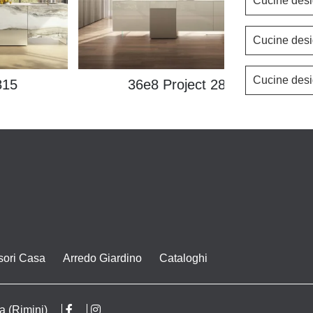
Cucine desi
Cucine des
Cucine des
815
36e8 Project 2817
sori Casa
Arredo Giardino
Cataloghi
a (Rimini)