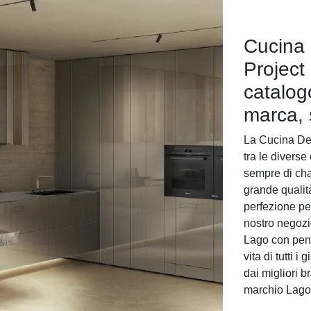
Cucina
Project
catalog
marca, s
La Cucina Des
tra le divers
sempre di cha
grande qualit
perfezione pecu
nostro negozi
Lago con peni
vita di tutti 
dai migliori b
marchio Lago