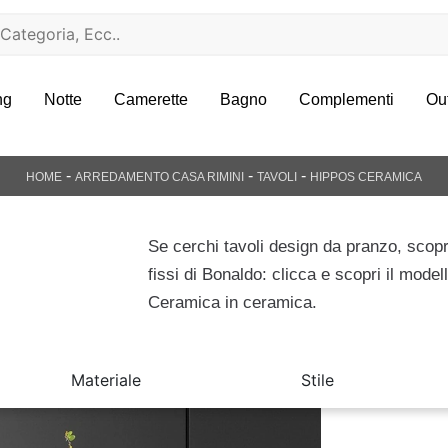
ng
Notte
Camerette
Bagno
Complementi
Ou
-
-
-
HOME
ARREDAMENTO CASA RIMINI
TAVOLI
HIPPOS CERAMICA
Se cerchi tavoli design da pranzo, scopri
fissi di Bonaldo: clicca e scopri il mode
Ceramica in ceramica.
Materiale
Stile