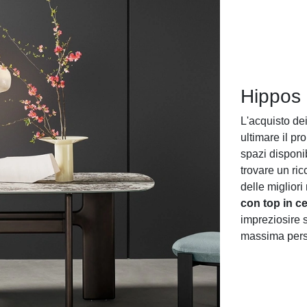
Hippos
L'acquisto de
ultimare il p
spazi disponib
trovare un ric
delle migliori
con top in c
impreziosire 
massima perso