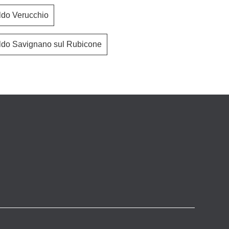
ldo Verucchio
ldo Savignano sul Rubicone
Exclusiva
Vertigo Rover