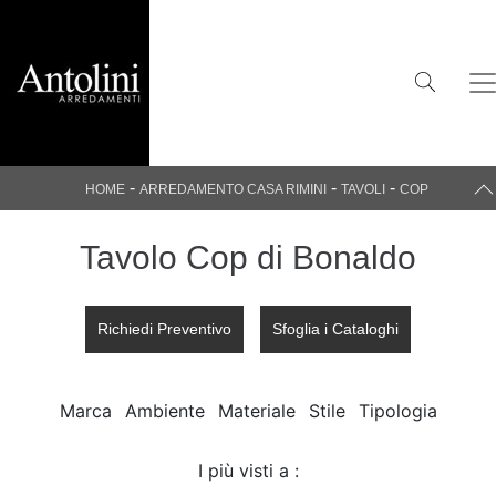
-
-
-
HOME
ARREDAMENTO CASA RIMINI
TAVOLI
COP
Tavolo Cop di Bonaldo
Richiedi Preventivo
Sfoglia i Cataloghi
Marca
Ambiente
Materiale
Stile
Tipologia
I più visti a :