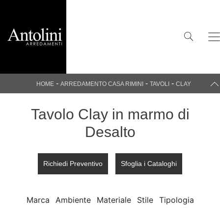
-
-
-
HOME
ARREDAMENTO CASA RIMINI
TAVOLI
CLAY
Tavolo Clay in marmo di
Desalto
Richiedi Preventivo
Sfoglia i Cataloghi
Marca
Ambiente
Materiale
Stile
Tipologia